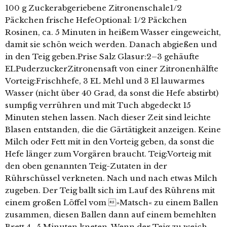
100 g Zuckerabgeriebene Zitronenschale1/2
Päckchen frische HefeOptional: 1/2 Päckchen
Rosinen, ca. 5 Minuten in heißem Wasser eingeweicht,
damit sie schön weich werden. Danach abgießen und
in den Teig geben.Prise Salz Glasur:2–3 gehäufte
ELPuderzuckerZitronensaft von einer Zitronenhälfte
Vorteig:Frischhefe, 3 EL Mehl und 3 El lauwarmes
Wasser (nicht über 40 Grad, da sonst die Hefe abstirbt)
sumpfig verrühren und mit Tuch abgedeckt 15
Minuten stehen lassen. Nach dieser Zeit sind leichte
Blasen entstanden, die die Gärtätigkeit anzeigen. Keine
Milch oder Fett mit in den Vorteig geben, da sonst die
Hefe länger zum Vorgären braucht. Teig:Vorteig mit
den oben genannten Teig-Zutaten in der
Rührschüssel verkneten. Nach und nach etwas Milch
zugeben. Der Teig ballt sich im Lauf des Rührens mit
einem großen Löffel vom »Matsch« zu einem Ballen
zusammen, diesen Ballen dann auf einem bemehlten
Brett 4–5 Minuten kneten. Wenn der Teig zu weich