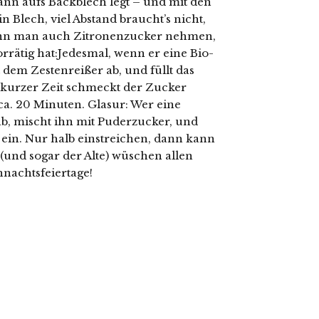
ann aufs Backblech legt – und mit den
n Blech, viel Abstand braucht’s nicht,
kann man auch Zitronenzucker nehmen,
rätig hat:Jedesmal, wenn er eine Bio-
 dem Zestenreißer ab, und füllt das
 kurzer Zeit schmeckt der Zucker
5 ca. 20 Minuten. Glasur: Wer eine
ab, mischt ihn mit Puderzucker, und
ein. Nur halb einstreichen, dann kann
(und sogar der Alte) wüschen allen
nachtsfeiertage!