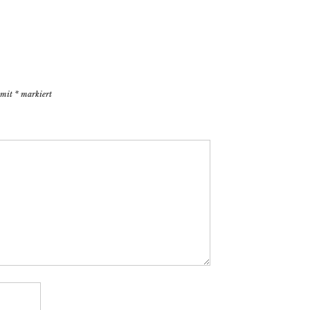
d mit
*
markiert