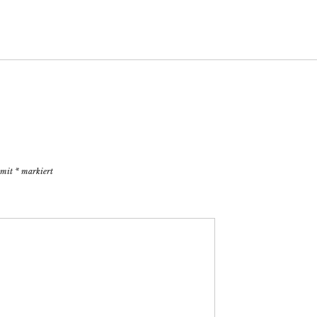
d mit
*
markiert