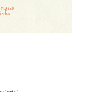
d mit
*
markiert