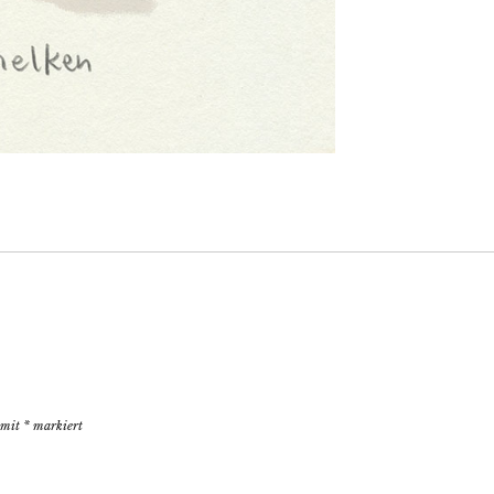
d mit
*
markiert