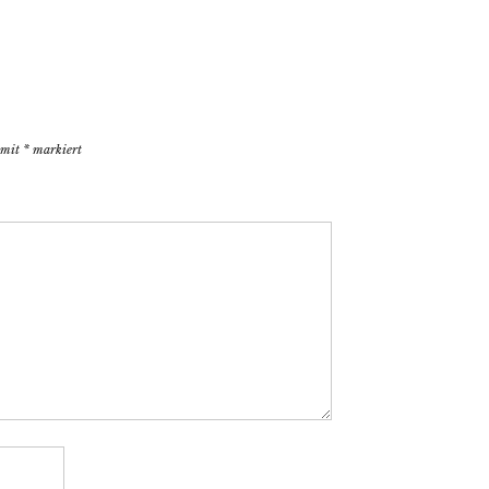
d mit
*
markiert