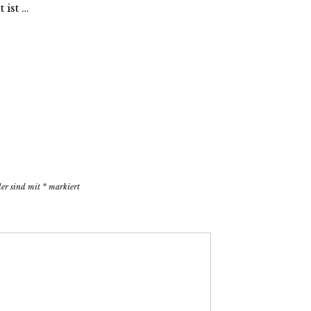
 ist …
der sind mit
*
markiert