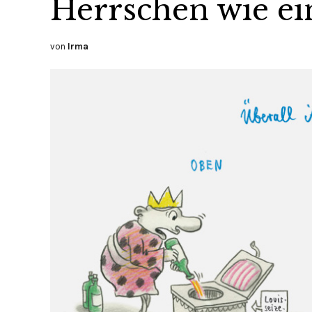
Herrschen wie e
von
Irma